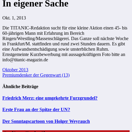
In eigener Sache
Okt. 1, 2013
Die TITANIC-Redaktion sucht für eine kleine Aktion einen 45- bis
60-jährigen Mann mit Erfahrung im Bereich
Ringen/Wrestling/Massenschlägerei. Das Ganze soll nächste Woche
in Frankfurt/M. stattfinden und rund zwei Stunden dauern. Es gibt
eine Aufwandsentschädigung sowie unsterblichen Ruhm.
Ernstgemeinte Kurzbewerbung mit aussagekräftigem Foto bitte an
info@titanic-magazin.de
Beitragsnavigation
Oktober 2013
Premiumdenker der Gegenwart (13)
Ähnliche Beiträge
Friedrich Merz: eine umgekehrte Furzgrundel?
Erste Frau an der Spitze der UN?
Der Sonntagscartoon von Holger Weyrauch