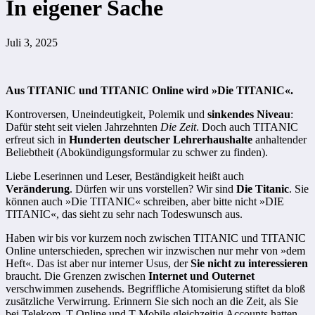
In eigener Sache
Juli 3, 2025
Aus TITANIC und TITANIC Online wird »Die TITANIC«.
Kontroversen, Uneindeutigkeit, Polemik und
sinkendes Niveau
:
Dafür steht seit vielen Jahrzehnten
Die Zeit
. Doch auch TITANIC
erfreut sich in
Hunderten deutscher Lehrerhaushalte
anhaltender
Beliebtheit (Abokündigungsformular zu schwer zu finden).
Liebe Leserinnen und Leser, Beständigkeit heißt auch
Veränderung
. Dürfen wir uns vorstellen? Wir sind
Die Titanic
. Sie
können auch »Die TITANIC« schreiben, aber bitte nicht »DIE
TITANIC«, das sieht zu sehr nach Todeswunsch aus.
Haben wir bis vor kurzem noch zwischen TITANIC und TITANIC
Online unterschieden, sprechen wir inzwischen nur mehr von »dem
Heft«. Das ist aber nur interner Usus, der
Sie nicht zu interessieren
braucht. Die Grenzen zwischen
Internet und Outernet
verschwimmen zusehends. Begriffliche Atomisierung stiftet da bloß
zusätzliche Verwirrung. Erinnern Sie sich noch an die Zeit, als Sie
bei Telekom, T-Online und T-Mobile gleichzeitig Accounts hatten