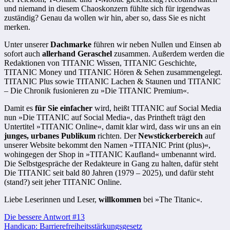
und niemand in diesem Chaoskonzern fühlte sich für irgendwas
zuständig? Genau da wollen wir hin, aber so, dass Sie es nicht
merken.
Unter unserer
Dachmarke
führen wir neben Nullen und Einsen ab
sofort auch
allerhand Geraschel
zusammen. Außerdem werden die
Redaktionen von TITANIC Wissen, TITANIC Geschichte,
TITANIC Money und TITANIC Hören & Sehen zusammengelegt.
TITANIC Plus sowie TITANIC Lachen & Staunen und TITANIC
– Die Chronik fusionieren zu »Die TITANIC Premium«.
Damit es
für Sie einfacher
wird, heißt TITANIC auf Social Media
nun »Die TITANIC auf Social Media«, das Printheft trägt den
Untertitel »TITANIC Online«, damit klar wird, dass wir uns an ein
junges, urbanes Publikum
richten. Der
Newstickerbereich
auf
unserer Website bekommt den Namen »TITANIC Print (plus)«,
wohingegen der Shop in »TITANIC Kaufland« umbenannt wird.
Die Selbstgespräche der Redakteure in Gang zu halten, dafür steht
Die TITANIC seit bald 80 Jahren (1979 – 2025), und dafür steht
(stand?) seit jeher TITANIC Online.
Liebe Leserinnen und Leser,
willkommen
bei »The Titanic«.
Beitragsnavigation
Die bessere Antwort #13
Handicap: Barrierefreiheitsstärkungsgesetz