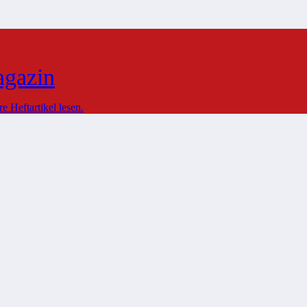
agazin
 Heftartikel lesen.