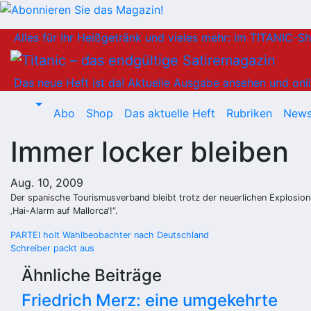
Zum
Alles für Ihr Heißgetränk und vieles mehr: im TITANIC-S
Inhalt
springen
Das neue Heft ist da!
Aktuelle Ausgabe ansehen und onli
Abo
Shop
Das aktuelle Heft
Rubriken
News
Immer locker bleiben
Aug. 10, 2009
Der spanische Tourismusverband bleibt trotz der neuerlichen Explosion
‚Hai-Alarm auf Mallorca‘!“.
Beitragsnavigation
PARTEI holt Wahlbeobachter nach Deutschland
Schreiber packt aus
Ähnliche Beiträge
Friedrich Merz: eine umgekehrte