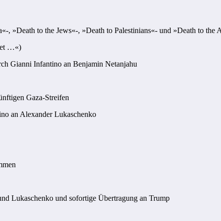
-, »Death to the Jews«-, »Death to Palestinians«- und »Death to the 
et …«)
rch Gianni Infantino an Benjamin Netanjahu
ünftigen Gaza-Streifen
tino an Alexander Lukaschenko
ommen
nd Lukaschenko und sofortige Übertragung an Trump