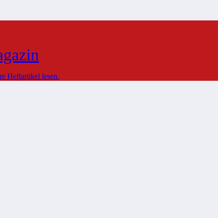
agazin
 Heftartikel lesen.