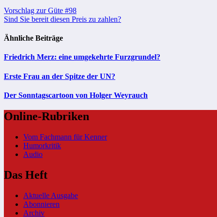
Beitragsnavigation
Vorschlag zur Güte #98
Sind Sie bereit diesen Preis zu zahlen?
Ähnliche Beiträge
Friedrich Merz: eine umgekehrte Furzgrundel?
Erste Frau an der Spitze der UN?
Der Sonntagscartoon von Holger Weyrauch
Online-Rubriken
Vom Fachmann für Kenner
Humorkritik
Audio
Das Heft
Aktuelle Ausgabe
Abonnieren
Archiv