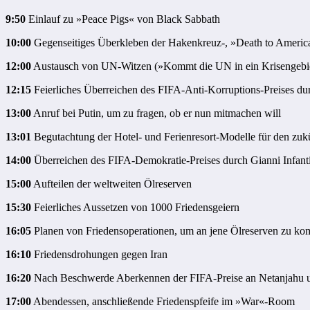
9:50
Einlauf zu »Peace Pigs« von Black Sabbath
10:00
Gegenseitiges Überkleben der Hakenkreuz-, »Death to America«
12:00
Austausch von UN-Witzen (»Kommt die UN in ein Krisengebi
12:15
Feierliches Überreichen des FIFA-Anti-Korruptions-Preises du
13:00
Anruf bei Putin, um zu fragen, ob er nun mitmachen will
13:01
Begutachtung der Hotel- und Ferienresort-Modelle für den zuk
14:00
Überreichen des FIFA-Demokratie-Preises durch Gianni Infan
15:00
Aufteilen der weltweiten Ölreserven
15:30
Feierliches Aussetzen von 1000 Friedensgeiern
16:05
Planen von Friedensoperationen, um an jene Ölreserven zu k
16:10
Friedensdrohungen gegen Iran
16:20
Nach Beschwerde Aberkennen der FIFA-Preise an Netanjahu u
17:00
Abendessen, anschließende Friedenspfeife im »War«-Room