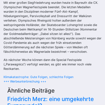
Mit einer großen Siegfriedehrung wurden heute in Bayreuth die CX.
Olympischen Wagnerfestspiele beendet. Die letzten Medaillen
wurden in den Disziplinen moderner Fünf-Akt-Kampf,
Nibelungenringen, Parsivolleyball und Dressurritt der Walküren
verliehen. Olympisches Rheingold holten außerdem der
weitspringende Holländer, der Skateboarder Lohengrind sowie die
Deutschen beim Wettkampf im 16-Stunden-Stillsitzen (Kommentar
der Goldmedaillenträger: „Dabei sitzen ist alles!“). Das
abschließende Meistersingen von Nürnberg wurde sowohl wegen der
Covid-Pandemie als auch wegen der früh einsetzenden
Götterdämmerung auf die nächsten Spiele – von Medien oft
fälschlicherweise als Wagneriade bezeichnet – verschoben.
Ab nächster Woche können dann die Special Festspiele
(„Parawagnics“) verfolgt werden; es gibt wie immer noch viele
Restkarten.
Beitragsnavigation
Klimakatastrophe: Gute Folgen, schlechte Folgen
+++ Werbeunterbrechung +++
Ähnliche Beiträge
Friedrich Merz: eine umgekehrte