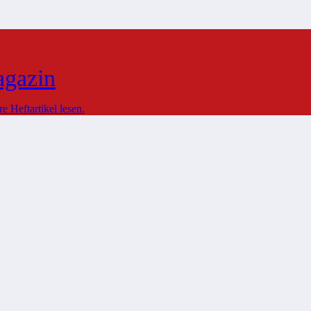
agazin
 Heftartikel lesen.