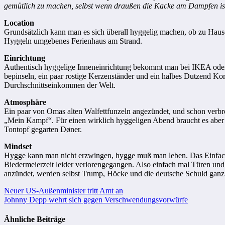
gemütlich zu machen, selbst wenn draußen die Kacke am Dampfen is
Location
Grundsätzlich kann man es sich überall hyggelig machen, ob zu Hause
Hyggeln umgebenes Ferienhaus am Strand.
Einrichtung
Authentisch hyggelige Inneneinrichtung bekommt man bei IKEA oder i
bepinseln, ein paar rostige Kerzenständer und ein halbes Dutzend Korb
Durchschnittseinkommen der Welt.
Atmosphäre
Ein paar von Omas alten Walfettfunzeln angezündet, und schon ver
„Mein Kampf“. Für einen wirklich hyggeligen Abend braucht es aber a
Tontopf gegarten Døner.
Mindset
Hygge kann man nicht erzwingen, hygge muß man leben. Das Einfache 
Biedermeierzeit leider verlorengegangen. Also einfach mal Türen und
anzündet, werden selbst Trump, Höcke und die deutsche Schuld ganz 
Beitragsnavigation
Neuer US-Außenminister tritt Amt an
Johnny Depp wehrt sich gegen Verschwendungsvorwürfe
Ähnliche Beiträge