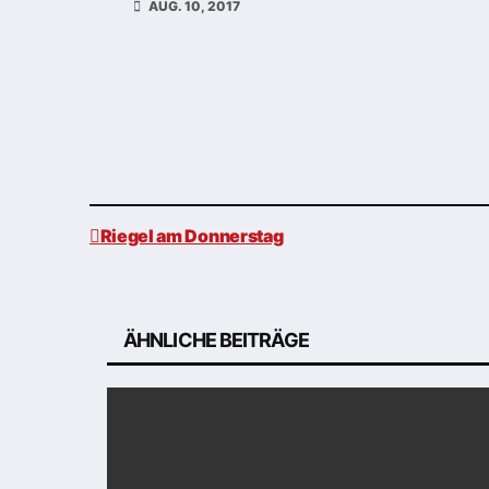
AUG. 10, 2017
Riegel am Donnerstag
Beitragsnavigation
ÄHNLICHE BEITRÄGE