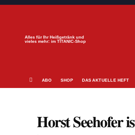
Zum
Inhalt
springen
Alles für Ihr Heißgetränk und
vieles mehr: im TITANIC-Shop
ABO
SHOP
DAS AKTUELLE HEFT
Horst Seehofer is