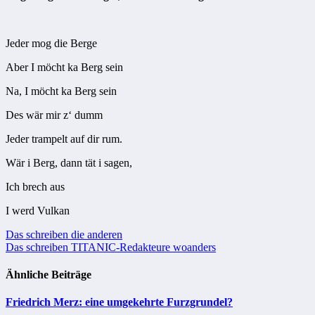
Jeder mog die Berge
Aber I möcht ka Berg sein
Na, I möcht ka Berg sein
Des wär mir z‘ dumm
Jeder trampelt auf dir rum.
Wär i Berg, dann tät i sagen,
Ich brech aus
I werd Vulkan
Beitragsnavigation
Das schreiben die anderen
Das schreiben TITANIC-Redakteure woanders
Ähnliche Beiträge
Friedrich Merz: eine umgekehrte Furzgrundel?