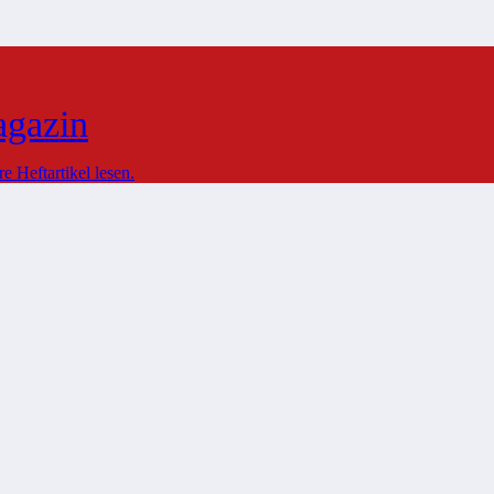
agazin
 Heftartikel lesen.