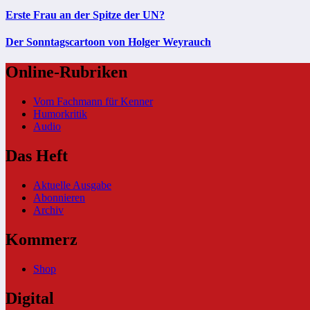
Erste Frau an der Spitze der UN?
Der Sonntagscartoon von Holger Weyrauch
Online-Rubriken
Vom Fachmann für Kenner
Humorkritik
Audio
Das Heft
Aktuelle Ausgabe
Abonnieren
Archiv
Kommerz
Shop
Digital