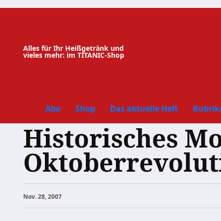
Zum
Inhalt
springen
Alles für Ihr Heißgetränk und
vieles mehr: im TITANIC-Shop
Abo
Shop
Das aktuelle Heft
Rubrik
Historisches Mo
Oktoberrevolut
Nov. 28, 2007