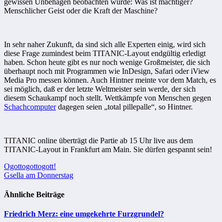
gewissen Unbehagen beobachten würde: Was ist mächtiger?
Menschlicher Geist oder die Kraft der Maschine?
In sehr naher Zukunft, da sind sich alle Experten einig, wird sich
diese Frage zumindest beim TITANIC-Layout endgültig erledigt
haben. Schon heute gibt es nur noch wenige Großmeister, die sich
überhaupt noch mit Programmen wie InDesign, Safari oder iView
Media Pro messen können. Auch Hintner meinte vor dem Match, es
sei möglich, daß er der letzte Weltmeister sein werde, der sich
diesem Schaukampf noch stellt. Wettkämpfe von Menschen gegen
Schachcomputer
dagegen seien „total pillepalle“, so Hintner.
TITANIC online überträgt die Partie ab 15 Uhr live aus dem
TITANIC-Layout in Frankfurt am Main. Sie dürfen gespannt sein!
Beitragsnavigation
Ogottogottogott!
Gsella am Donnerstag
Ähnliche Beiträge
Friedrich Merz: eine umgekehrte Furzgrundel?