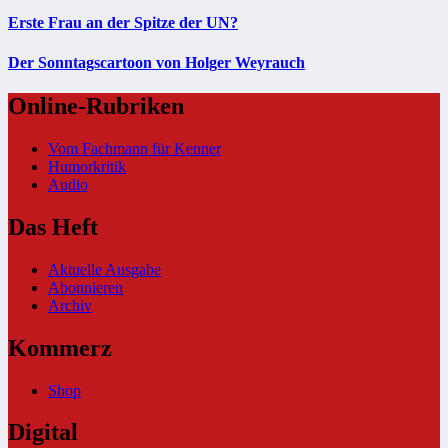
Erste Frau an der Spitze der UN?
Der Sonntagscartoon von Holger Weyrauch
Online-Rubriken
Vom Fachmann für Kenner
Humorkritik
Audio
Das Heft
Aktuelle Ausgabe
Abonnieren
Archiv
Kommerz
Shop
Digital