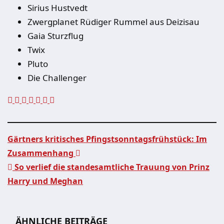
Sirius Hustvedt
Zwergplanet Rüdiger Rummel aus Deizisau
Gaia Sturzflug
Twix
Pluto
Die Challenger
Gärtners kritisches Pfingstsonntagsfrühstück: Im
Zusammenhang
Beitragsnavigation
So verlief die standesamtliche Trauung von Prinz
Harry und Meghan
ÄHNLICHE BEITRÄGE