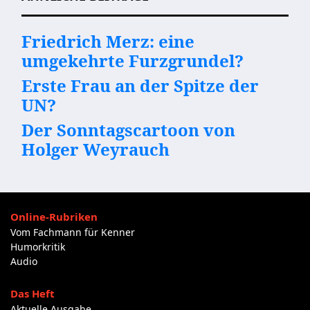
Friedrich Merz: eine
umgekehrte Furzgrundel?
Erste Frau an der Spitze der
UN?
Der Sonntagscartoon von
Holger Weyrauch
Online-Rubriken
Vom Fachmann für Kenner
Humorkritik
Audio
Das Heft
Aktuelle Ausgabe