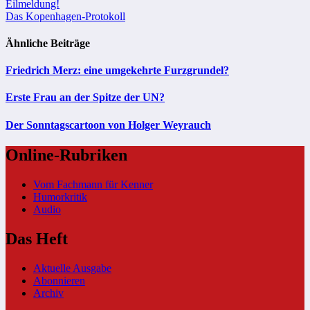
Beitragsnavigation
Eilmeldung!
Das Kopenhagen-Protokoll
Ähnliche Beiträge
Friedrich Merz: eine umgekehrte Furzgrundel?
Erste Frau an der Spitze der UN?
Der Sonntagscartoon von Holger Weyrauch
Online-Rubriken
Vom Fachmann für Kenner
Humorkritik
Audio
Das Heft
Aktuelle Ausgabe
Abonnieren
Archiv