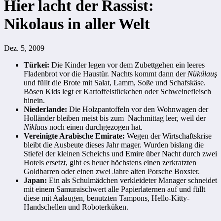
Hier lacht der Rassist:
Nikolaus in aller Welt
Dez. 5, 2009
Türkei:
Die Kinder legen vor dem Zubettgehen ein leeres
Fladenbrot vor die Haustür. Nachts kommt dann der
Nükülauş
und füllt die Brote mit Salat, Lamm, Soße und Schafskäse.
Bösen Kids legt er Kartoffelstückchen oder Schweinefleisch
hinein.
Niederlande:
Die Holzpantoffeln vor den Wohnwagen der
Holländer bleiben meist bis zum Nachmittag leer, weil der
Niklaas
noch einen durchgezogen hat.
Vereinigte Arabische Emirate
:
Wegen der Wirtschaftskrise
bleibt die Ausbeute dieses Jahr mager. Wurden bislang die
Stiefel der kleinen Scheichs und Emire über Nacht durch zwei
Hotels ersetzt, gibt es heuer höchstens einen zerkratzten
Goldbarren oder einen zwei Jahre alten Porsche Boxster.
Japan:
Ein als Schulmädchen verkleideter Manager schneidet
mit einem Samuraischwert alle Papierlaternen auf und füllt
diese mit Aalaugen, benutzten Tampons, Hello-Kitty-
Handschellen und Roboterküken.