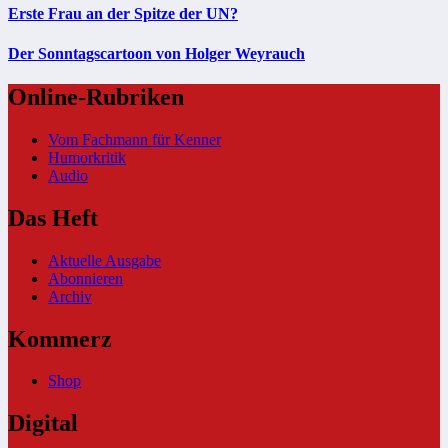
Erste Frau an der Spitze der UN?
Der Sonntagscartoon von Holger Weyrauch
Online-Rubriken
Vom Fachmann für Kenner
Humorkritik
Audio
Das Heft
Aktuelle Ausgabe
Abonnieren
Archiv
Kommerz
Shop
Digital