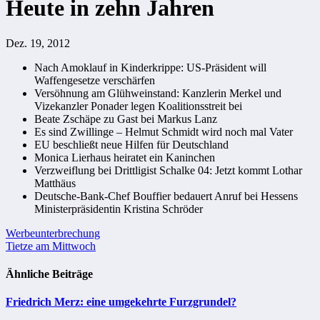
Heute in zehn Jahren
Dez. 19, 2012
Nach Amoklauf in Kinderkrippe: US-Präsident will
Waffengesetze verschärfen
Versöhnung am Glühweinstand: Kanzlerin Merkel und
Vizekanzler Ponader legen Koalitionsstreit bei
Beate Zschäpe zu Gast bei Markus Lanz
Es sind Zwillinge – Helmut Schmidt wird noch mal Vater
EU beschließt neue Hilfen für Deutschland
Monica Lierhaus heiratet ein Kaninchen
Verzweiflung bei Drittligist Schalke 04: Jetzt kommt Lothar
Matthäus
Deutsche-Bank-Chef Bouffier bedauert Anruf bei Hessens
Ministerpräsidentin Kristina Schröder
Beitragsnavigation
Werbeunterbrechung
Tietze am Mittwoch
Ähnliche Beiträge
Friedrich Merz: eine umgekehrte Furzgrundel?