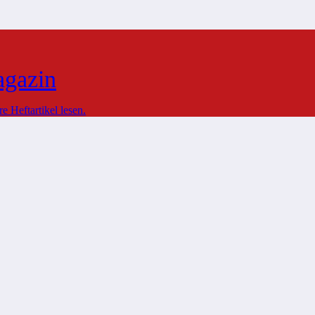
agazin
 Heftartikel lesen.