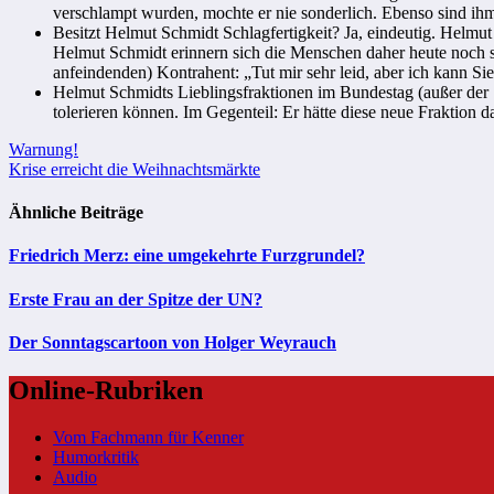
verschlampt wurden, mochte er nie sonderlich. Ebenso sind i
Besitzt Helmut Schmidt Schlagfertigkeit? Ja, eindeutig. Helm
Helmut Schmidt erinnern sich die Menschen daher heute noch s
anfeindenden) Kontrahent: „Tut mir sehr leid, aber ich kann Si
Helmut Schmidts Lieblingsfraktionen im Bundestag (außer der 
tolerieren können. Im Gegenteil: Er hätte diese neue Fraktio
Beitragsnavigation
Warnung!
Krise erreicht die Weihnachtsmärkte
Ähnliche Beiträge
Friedrich Merz: eine umgekehrte Furzgrundel?
Erste Frau an der Spitze der UN?
Der Sonntagscartoon von Holger Weyrauch
Online-Rubriken
Vom Fachmann für Kenner
Humorkritik
Audio