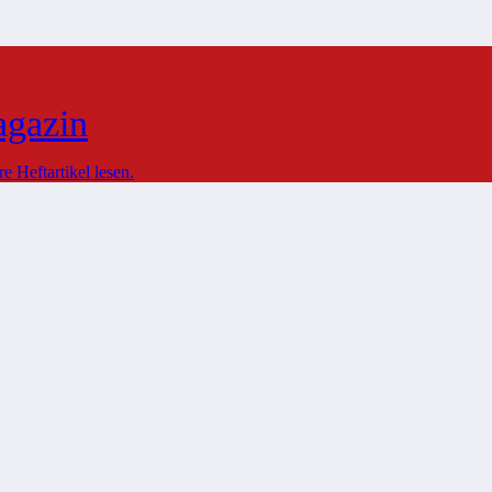
agazin
 Heftartikel lesen.