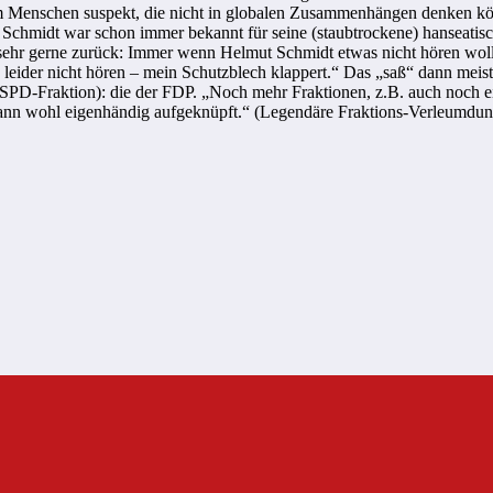
hm Menschen suspekt, die nicht in globalen Zusammenhängen denken k
ut Schmidt war schon immer bekannt für seine (staubtrockene) hanseat
ehr gerne zurück: Immer wenn Helmut Schmidt etwas nicht hören wollte
e leider nicht hören – mein Schutzblech klappert.“ Das „saß“ dann mei
SPD-Fraktion): die der FDP. „Noch mehr Fraktionen, z.B. auch noch ei
n dann wohl eigenhändig aufgeknüpft.“ (Legendäre Fraktions-Verleumd