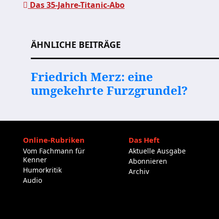
Das 35-Jahre-Titanic-Abo
Beitragsnavigation
ÄHNLICHE BEITRÄGE
Friedrich Merz: eine
umgekehrte Furzgrundel?
Online-Rubriken
Das Heft
Vom Fachmann für
Aktuelle Ausgabe
Kenner
Abonnieren
Humorkritik
Archiv
Audio