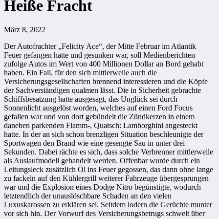
Heiße Fracht
März 8, 2022
Der Autofrachter „Felicity Ace“, der Mitte Februar im Atlantik
Feuer gefangen hatte und gesunken war, soll Medienberichten
zufolge Autos im Wert von 400 Millionen Dollar an Bord gehabt
haben. Ein Fall, für den sich mittlerweile auch die
Versicherungsgesellschaften brennend interessieren und die Köpfe
der Sachverständigen qualmen lässt. Die in Sicherheit gebrachte
Schiffsbesatzung hatte ausgesagt, das Unglück sei durch
Sonnenlicht ausgelöst worden, welches auf einen Ford Focus
gefallen war und von dort gebündelt die Zündkerzen in einem
daneben parkenden Flamm-, Quatsch: Lamborghini angesteckt
hatte. In der an sich schon brenzligen Situation beschleunigte der
Sportwagen den Brand wie eine gesengte Sau in unter drei
Sekunden. Dabei rächte es sich, dass solche Verbrenner mittlerweile
als Auslaufmodell gehandelt werden. Offenbar wurde durch ein
Leitungsleck zusätzlich Öl ins Feuer gegossen, das dann ohne lange
zu fackeln auf den Kühlergrill weiterer Fahrzeuge übergesprungen
war und die Explosion eines Dodge Nitro begünstigte, wodurch
letztendlich der unauslöschbare Schaden an den vielen
Luxuskarossen zu erklären sei. Seitdem lodern die Gerüchte munter
vor sich hin. Der Vorwurf des Versicherungsbetrugs schwelt über