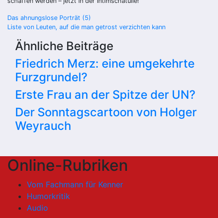
schaffen werden – jetzt in der Intimschatulle!
Beitragsnavigation
Das ahnungslose Porträt (5)
Liste von Leuten, auf die man getrost verzichten kann
Ähnliche Beiträge
Friedrich Merz: eine umgekehrte
Furzgrundel?
Erste Frau an der Spitze der UN?
Der Sonntagscartoon von Holger
Weyrauch
Online-Rubriken
Vom Fachmann für Kenner
Humorkritik
Audio