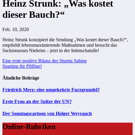
Heinz Strunk: „Was kostet
dieser Bauch?“
Feb. 10, 2020
Heinz Strunk konzipiert die Sendung „Was kostet dieser Bauch?“,
empfiehlt lebensmaximierende Maßnahmen und besucht das
Sackmuseum Nieheim – jetzt in der Intimschatulle!
Beitragsnavigation
Eine erste positive Bilanz des Sturms Sabine
Spartipp für Pfiffige!
Ähnliche Beiträge
Friedrich Merz: eine umgekehrte Furzgrundel?
Erste Frau an der Spitze der UN?
Der Sonntagscartoon von Holger Weyrauch
Online-Rubriken