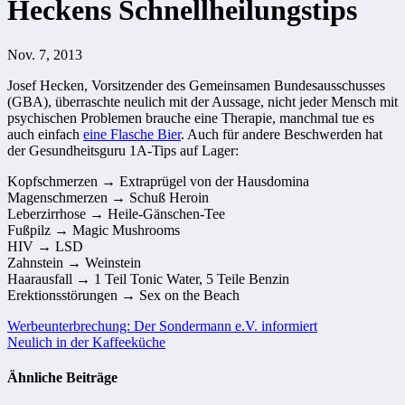
Heckens Schnellheilungstips
Nov. 7, 2013
Josef Hecken, Vorsitzender des Gemeinsamen Bundesausschusses
(GBA), überraschte neulich mit der Aussage, nicht jeder Mensch mit
psychischen Problemen brauche eine Therapie, manchmal tue es
auch einfach
eine Flasche Bier
. Auch für andere Beschwerden hat
der Gesundheitsguru 1A-Tips auf Lager:
Kopfschmerzen → Extraprügel von der Hausdomina
Magenschmerzen → Schuß Heroin
Leberzirrhose → Heile-Gänschen-Tee
Fußpilz → Magic Mushrooms
HIV → LSD
Zahnstein → Weinstein
Haarausfall → 1 Teil Tonic Water, 5 Teile Benzin
Erektionsstörungen → Sex on the Beach
Beitragsnavigation
Werbeunterbrechung: Der Sondermann e.V. informiert
Neulich in der Kaffeeküche
Ähnliche Beiträge