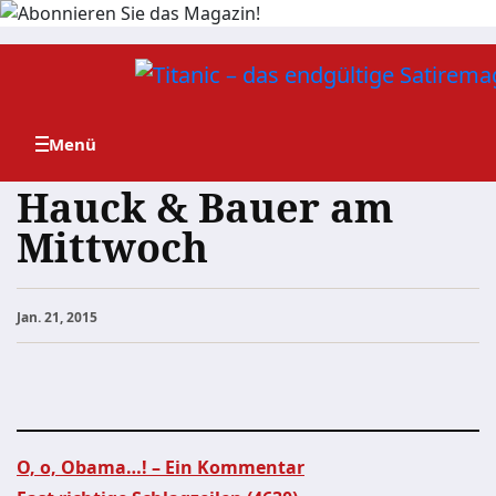
Zum
Inhalt
springen
Hauck & Bauer am
Mittwoch
Jan. 21, 2015
O, o, Obama…! – Ein Kommentar