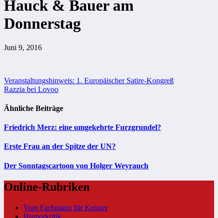
Hauck & Bauer am
Donnerstag
Juni 9, 2016
Beitragsnavigation
Veranstaltungshinweis: 1. Europäischer Satire-Kongreß
Razzia bei Lovoo
Ähnliche Beiträge
Friedrich Merz: eine umgekehrte Furzgrundel?
Erste Frau an der Spitze der UN?
Der Sonntagscartoon von Holger Weyrauch
Online-Rubriken
Vom Fachmann für Kenner
Humorkritik