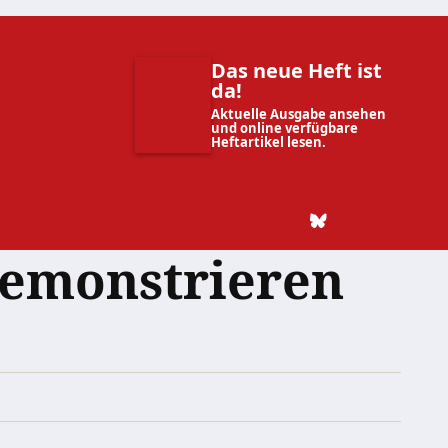
Das neue Heft ist
da!
Aktuelle Ausgabe ansehen
und online verfügbare
Heftartikel lesen.
demonstrieren