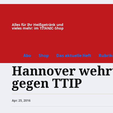
Zum
Inhalt
springen
Alles für Ihr Heißgetränk und
vieles mehr: im TITANIC-Shop
Abo
Shop
Das aktuelle Heft
Rubrik
Hannover wehrt
gegen TTIP
Apr. 25, 2016