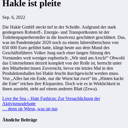
Hakle ist pleite
Sep. 6, 2022
Die Hakle GmbH steckt tief in der Scheiße. Aufgrund der stark
gestiegenen Rohstoff-, Energie- und Transportkosten ist der
Toilettenpapierhersteller in die Insolvenz
geschittert
geschlittert. Das,
was im Pandemiejahr 2020 noch zu einem Jahresüberschuss von
650 000 Euro geführt hatte, klingt heute aus dem Mund des
Geschäftsführers Volker Jung nach einer langen Sitzung des
Vorstandes weit weniger euphorisch: „Wir sind am Arsch!“ Obwohl
das Unternehmen derzeit komplett von der Rolle ist, herrscht unter
den Mitarbeiter:innen Zuversicht, bevor ein letztes Mal in den
Produktionshallen bei Hakle feucht durchgewischt werden muss.
Von „Alles hat ein Ende, nur die Wurst hat zwei“ bis „Hinten kackt
die Ente“ reichen ihre Kloparolen. Doch wie es in Wirklichkeit in
ihnen aussieht, steht auf einem anderen Blatt (Zewa).
Beitragsnavigation
Love the Sea – Hate Fashicm: Zur Versachlichung der
Aktivismusdebatte
… denn sie Wiesn, was sie tun
Ähnliche Beiträge