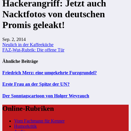
Hackerangriff: Jetzt auch
Nacktfotos von deutschen
Promis geleakt!
Sep. 2, 2014
Beitragsnavigation
Neulich in der Kaffeeküche
FAZ-Wut-Rubrik: Die offene Tür
Ähnliche Beiträge
Friedrich Merz: eine umgekehrte Furzgrundel?
Erste Frau an der Spitze der UN?
Der Sonntagscartoon von Holger Weyrauch
Online-Rubriken
Vom Fachmann für Kenner
Humorkritik