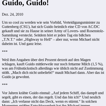
Guido, Guido!
Dez. 24, 2010
Um so cool zu werden wie sein Vorbild, Verteidigungsminister zu
Guttenberg (CSU), hat sich Guido heimlich eine CD von AC/DC
gekauft und sie zu Hause in seiner Army of Lovers- und Rosenstolz-
Sammlung versteckt. Seitdem hört er jeden Tag ein bißchen
„T.N.T.“ oder „Highway to Hell“ – aber nur, wenn Michael nicht
daheim ist. Und ganz leise.
***
Weil ihm Angaben über drei Prozent derzeit auf den Magen
schlagen, kauft Guido mittlerweile nur noch fettarme Milch (1,5 %),
was am Frühstückstisch allerdings wie üblich nicht auf Zustimmung
stößt. „Mach dich nicht unbeliebt!“ mault Michael dann. Aber das ist
Guido ja gewohnt.
***
Vor Jahren krähte Guido einmal: „Auf jedem Schiff, das dampft und
segelt, gibt es einen, der das regelt. Und das bin ich!“ Und neulich
dann: „Ich verlasse nicht das Deck, wenn es stürmt.“ In solchen
Momenten größter Entschlossenheit hat ihn Michael immer