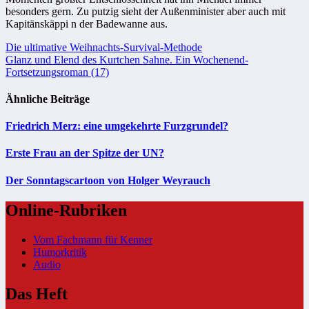
besonders gern. Zu putzig sieht der Außenminister aber auch mit
Kapitänskäppi n der Badewanne aus.
Beitragsnavigation
Die ultimative Weihnachts-Survival-Methode
Glanz und Elend des Kurtchen Sahne. Ein Wochenend-
Fortsetzungsroman (17)
Ähnliche Beiträge
Friedrich Merz: eine umgekehrte Furzgrundel?
Erste Frau an der Spitze der UN?
Der Sonntagscartoon von Holger Weyrauch
Online-Rubriken
Vom Fachmann für Kenner
Humorkritik
Audio
Das Heft