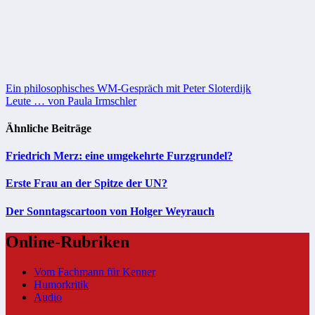
Beitragsnavigation
Ein philosophisches WM-Gespräch mit Peter Sloterdijk
Leute … von Paula Irmschler
Ähnliche Beiträge
Friedrich Merz: eine umgekehrte Furzgrundel?
Erste Frau an der Spitze der UN?
Der Sonntagscartoon von Holger Weyrauch
Online-Rubriken
Vom Fachmann für Kenner
Humorkritik
Audio