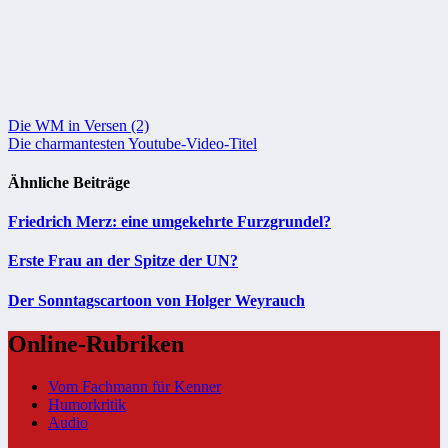
Beitragsnavigation
Die WM in Versen (2)
Die charmantesten Youtube-Video-Titel
Ähnliche Beiträge
Friedrich Merz: eine umgekehrte Furzgrundel?
Erste Frau an der Spitze der UN?
Der Sonntagscartoon von Holger Weyrauch
Online-Rubriken
Vom Fachmann für Kenner
Humorkritik
Audio