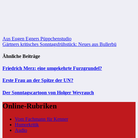
Beitragsnavigation
Aus Eugen Egners Püppchenstudio
Gärtners kritisches Sonntagsfrühstück: Neues aus Bullerbü
Ähnliche Beiträge
Friedrich Merz: eine umgekehrte Furzgrundel?
Erste Frau an der Spitze der UN?
Der Sonntagscartoon von Holger Weyrauch
Online-Rubriken
Vom Fachmann für Kenner
Humorkritik
Audio