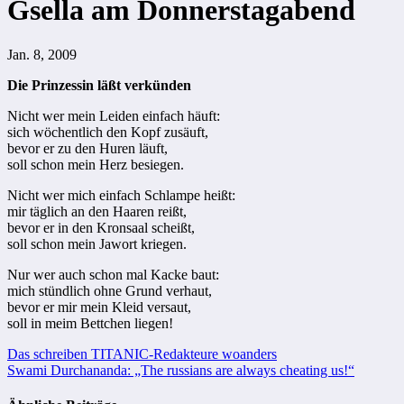
Gsella am Donnerstagabend
Jan. 8, 2009
Die Prinzessin läßt verkünden
Nicht wer mein Leiden einfach häuft:
sich wöchentlich den Kopf zusäuft,
bevor er zu den Huren läuft,
soll schon mein Herz besiegen.
Nicht wer mich einfach Schlampe heißt:
mir täglich an den Haaren reißt,
bevor er in den Kronsaal scheißt,
soll schon mein Jawort kriegen.
Nur wer auch schon mal Kacke baut:
mich stündlich ohne Grund verhaut,
bevor er mir mein Kleid versaut,
soll in meim Bettchen liegen!
Beitragsnavigation
Das schreiben TITANIC-Redakteure woanders
Swami Durchananda: „The russians are always cheating us!“