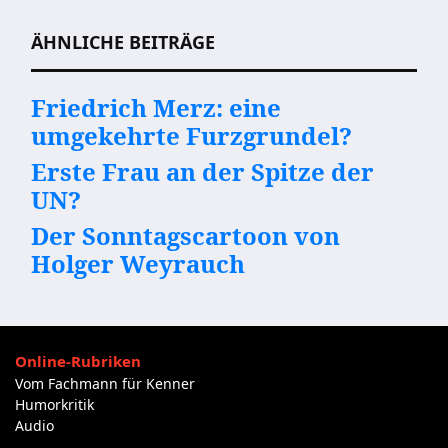
ÄHNLICHE BEITRÄGE
Friedrich Merz: eine
umgekehrte Furzgrundel?
Erste Frau an der Spitze der
UN?
Der Sonntagscartoon von
Holger Weyrauch
Online-Rubriken
Vom Fachmann für Kenner
Humorkritik
Audio