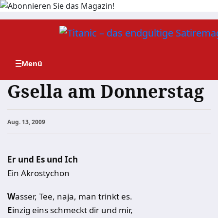
Zum
Inhalt
springen
Gsella am Donnerstag
Aug. 13, 2009
Er und Es und Ich
Ein Akrostychon
W
asser, Tee, naja, man trinkt es.
E
inzig eins schmeckt dir und mir,