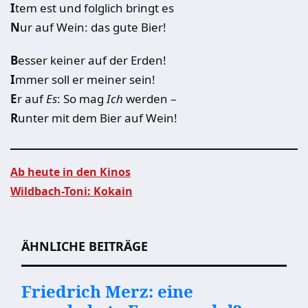
I
tem est und folglich bringt es
N
ur auf Wein: das gute Bier!
B
esser keiner auf der Erden!
I
mmer soll er meiner sein!
E
r auf
Es
: So mag
Ich
werden –
R
unter mit dem Bier auf Wein!
Ab heute in den Kinos
Wildbach-Toni: Kokain
Beitragsnavigation
ÄHNLICHE BEITRÄGE
Friedrich Merz: eine