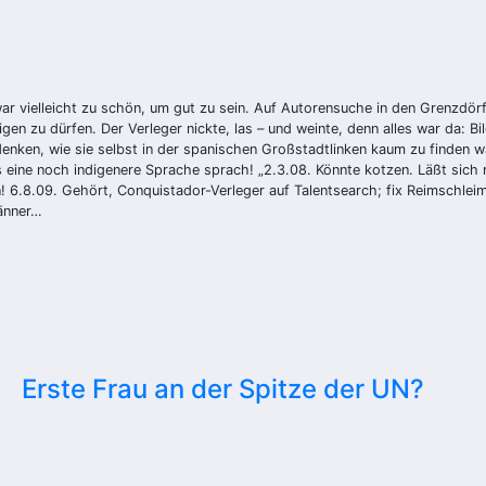
r vielleicht zu schön, um gut zu sein. Auf Autorensuche in den Grenzdör
igen zu dürfen. Der Verleger nickte, las – und weinte, denn alles war da: 
enken, wie sie selbst in der spanischen Großstadtlinken kaum zu finden 
s eine noch indigenere Sprache sprach! „2.3.08. Könnte kotzen. Läßt sich 
n! 6.8.09. Gehört, Conquistador-Verleger auf Talentsearch; fix Reimschle
Männer…
Erste Frau an der Spitze der UN?