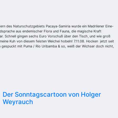
fern des Naturschutzgebiets Pacaya-Samiria wurde ein Madrilener Eine-
Bildsprache aus endemischer Flora und Fauna, die magische Kraft
war. Schnell gingen sechs Euro Vorschuß über den Tisch¸ und wie groß
meine Kuh von diesem feisten Weichei hobeln! 7.11.08. Hocken jetzt seit
im gespuckt mit Puma / Rio Uribamba & so, weiß der Wichser doch nicht,
Der Sonntagscartoon von Holger
Weyrauch