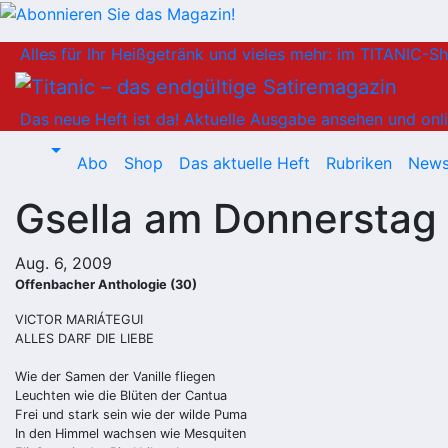
Zum
Alles für Ihr Heißgetränk und vieles mehr: im TITANIC-S
Inhalt
springen
Das neue Heft ist da!
Aktuelle Ausgabe ansehen und onli
Abo
Shop
Das aktuelle Heft
Rubriken
News
Gsella am Donnerstag
Aug. 6, 2009
Offenbacher Anthologie (30)
VICTOR MARIÁTEGUI
ALLES DARF DIE LIEBE
Wie der Samen der Vanille fliegen
Leuchten wie die Blüten der Cantua
Frei und stark sein wie der wilde Puma
In den Himmel wachsen wie Mesquiten