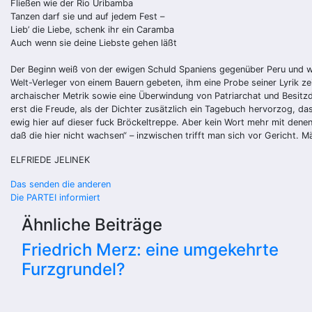
Fließen wie der Rio Uribamba
Tanzen darf sie und auf jedem Fest –
Lieb’ die Liebe, schenk ihr ein Caramba
Auch wenn sie deine Liebste gehen läßt
Der Beginn weiß von der ewigen Schuld Spaniens gegenüber Peru und wa
Welt-Verleger von einem Bauern gebeten, ihm eine Probe seiner Lyrik ze
archaischer Metrik sowie eine Überwindung von Patriarchat und Besitzd
erst die Freude, als der Dichter zusätzlich ein Tagebuch hervorzog, da
ewig hier auf dieser fuck Bröckeltreppe. Aber kein Wort mehr mit dene
daß die hier nicht wachsen“ – inzwischen trifft man sich vor Gericht. 
ELFRIEDE JELINEK
Beitragsnavigation
Das senden die anderen
Die PARTEI informiert
Ähnliche Beiträge
Friedrich Merz: eine umgekehrte
Furzgrundel?