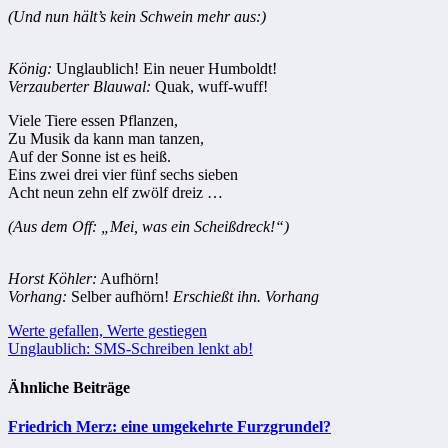
(Und nun hält’s kein Schwein mehr aus:)
König:
Unglaublich! Ein neuer Humboldt!
Verzauberter Blauwal:
Quak, wuff-wuff!
Viele Tiere essen Pflanzen,
Zu Musik da kann man tanzen,
Auf der Sonne ist es heiß.
Eins zwei drei vier fünf sechs sieben
Acht neun zehn elf zwölf dreiz …
(Aus dem Off: „Mei, was ein Scheißdreck!“)
Horst Köhler:
Aufhörn!
Vorhang:
Selber aufhörn!
Erschießt ihn. Vorhang
Beitragsnavigation
Werte gefallen, Werte gestiegen
Unglaublich: SMS-Schreiben lenkt ab!
Ähnliche Beiträge
Friedrich Merz: eine umgekehrte Furzgrundel?