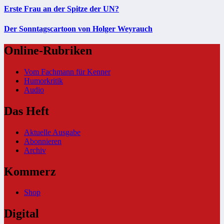
Erste Frau an der Spitze der UN?
Der Sonntagscartoon von Holger Weyrauch
Online-Rubriken
Vom Fachmann für Kenner
Humorkritik
Audio
Das Heft
Aktuelle Ausgabe
Abonnieren
Archiv
Kommerz
Shop
Digital