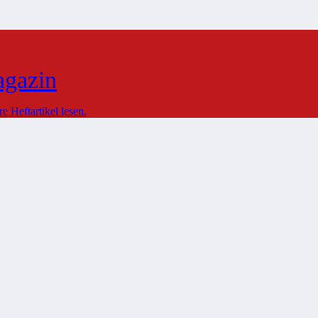
agazin
 Heftartikel lesen.