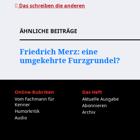
Das schreiben die anderen
Beitragsnavigation
ÄHNLICHE BEITRÄGE
Friedrich Merz: eine
umgekehrte Furzgrundel?
Online-Rubriken
Das Heft
Vom Fachmann für
Aktuelle Ausgabe
Kenner
Abonnieren
Humorkritik
Archiv
Audio