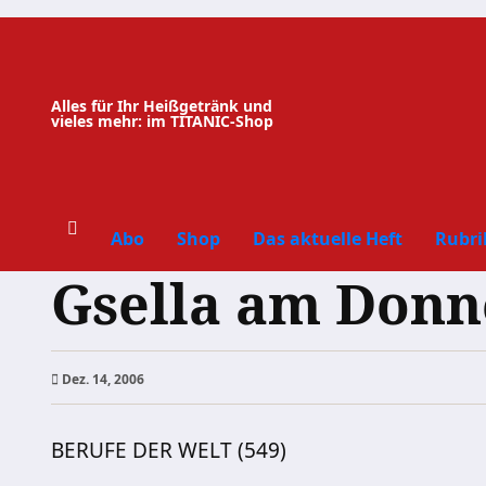
Zum
Inhalt
springen
Alles für Ihr Heißgetränk und
vieles mehr: im TITANIC-Shop
Abo
Shop
Das aktuelle Heft
Rubri
Gsella am Donn
Dez. 14, 2006
BERUFE DER WELT (549)