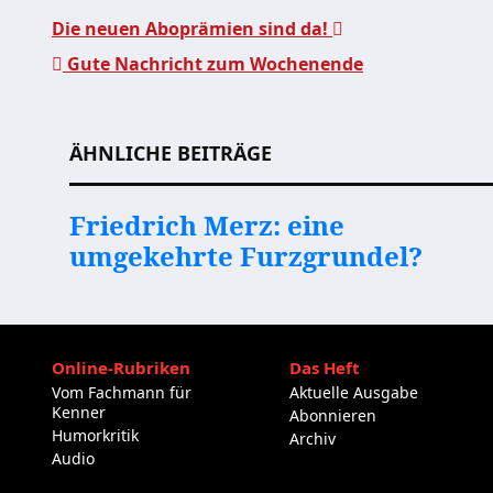
Die neuen Aboprämien sind da!
Gute Nachricht zum Wochenende
Beitragsnavigation
ÄHNLICHE BEITRÄGE
Friedrich Merz: eine
umgekehrte Furzgrundel?
Online-Rubriken
Das Heft
Vom Fachmann für
Aktuelle Ausgabe
Kenner
Abonnieren
Humorkritik
Archiv
Audio