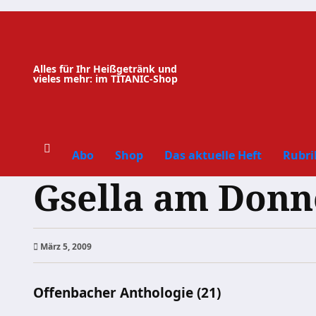
Zum
Inhalt
springen
Alles für Ihr Heißgetränk und
vieles mehr: im TITANIC-Shop
Abo
Shop
Das aktuelle Heft
Rubri
Gsella am Donn
März 5, 2009
Offenbacher Anthologie (21)