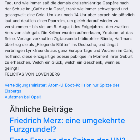
Tag, und wie immer saß die damals dreizehnjährige Gaspère nach
der Schule im „Café de la Gare“, trank wie immer schweigend und
gelangweilt eine Cola. Um kurz nach 14 Uhr aber sprach sie plötzlich
laut und deutlich einen Paarreim, um gleich darauf wieder zu
verstummen – bis sie, am 5. August des Folgejahres, den zweiten
Vers von sich gab. Die Kellner wurden aufmerksam, Youtube tat das
Seine, Verlage verkauften Zigtausende bibliophiler Bände, Haffmans
übertrug sie als „Fliegende Blätter“ ins Deutsche, und längst
verbringen Lyrikfreunde aus ganz Europa Tage und Wochen im Café,
hoffend, diese einzigartige poésie publique im Moment ihrer Geburt
zu erhaschen. Welch ein Glück, welch ein Geschenk, wenn es
gelingt!
FELICITAS VON LOVENBERG
Beitragsnavigation
Verteidigungsminister: Atom-U-Boot-Kollision nur Spitze des
Eisbergs
Aufatmen bei Opel!
Ähnliche Beiträge
Friedrich Merz: eine umgekehrte
Furzgrundel?