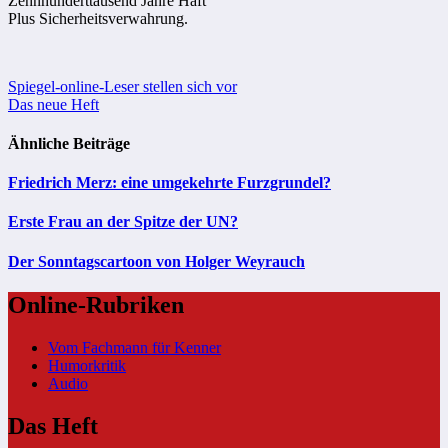
Zehnhunderttausend Jahre Haft
Plus Sicherheitsverwahrung.
Beitragsnavigation
Spiegel-online-Leser stellen sich vor
Das neue Heft
Ähnliche Beiträge
Friedrich Merz: eine umgekehrte Furzgrundel?
Erste Frau an der Spitze der UN?
Der Sonntagscartoon von Holger Weyrauch
Online-Rubriken
Vom Fachmann für Kenner
Humorkritik
Audio
Das Heft