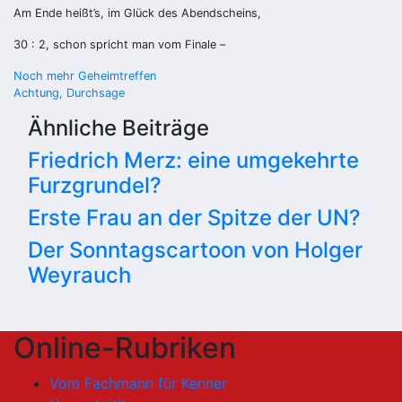
Am Ende heißt’s, im Glück des Abendscheins,
30 : 2, schon spricht man vom Finale –
Beitragsnavigation
Noch mehr Geheimtreffen
Achtung, Durchsage
Ähnliche Beiträge
Friedrich Merz: eine umgekehrte
Furzgrundel?
Erste Frau an der Spitze der UN?
Der Sonntagscartoon von Holger
Weyrauch
Online-Rubriken
Vom Fachmann für Kenner