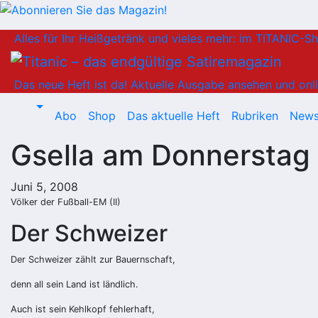
Zum
Alles für Ihr Heißgetränk und vieles mehr: im TITANIC-S
Inhalt
springen
Das neue Heft ist da!
Aktuelle Ausgabe ansehen und onli
Abo
Shop
Das aktuelle Heft
Rubriken
News
Gsella am Donnerstag
Juni 5, 2008
Völker der Fußball-EM (II)
Der Schweizer
Der Schweizer zählt zur Bauernschaft,
denn all sein Land ist ländlich.
Auch ist sein Kehlkopf fehlerhaft,