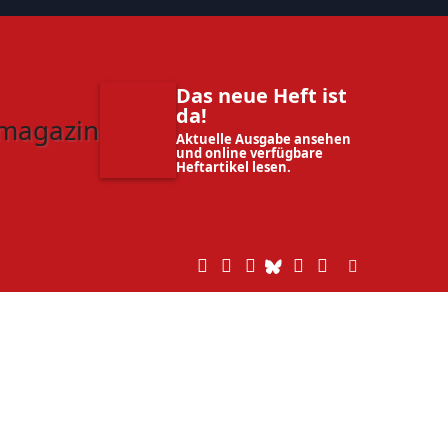
Das neue Heft ist
da!
Aktuelle Ausgabe ansehen
und online verfügbare
Heftartikel lesen.