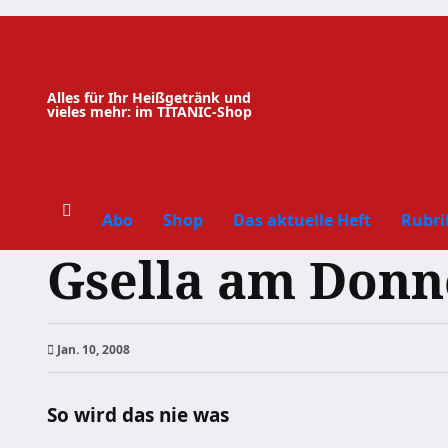
Zum
Inhalt
springen
Alles für Ihr Heißgetränk und
vieles mehr: im TITANIC-Shop
Abo
Shop
Das aktuelle Heft
Rubri
Gsella am Donn
Jan. 10, 2008
So wird das nie was