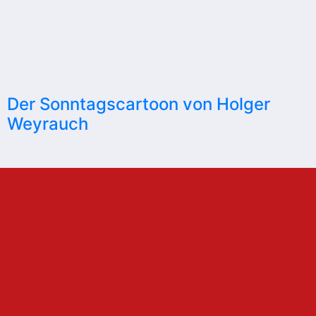
Der Sonntagscartoon von Holger
Weyrauch