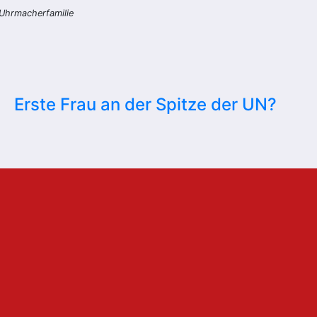
 Uhrmacherfamilie
Erste Frau an der Spitze der UN?