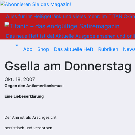
Zum
Alles für Ihr Heißgetränk und vieles mehr: im TITANIC-S
Inhalt
springen
Das neue Heft ist da!
Aktuelle Ausgabe ansehen und onli
Abo
Shop
Das aktuelle Heft
Rubriken
News
Gsella am Donnerstag
Okt. 18, 2007
Gegen den Antiamerikanismus:
Eine Liebeserklärung
Der Ami ist als Arschgesicht
rassistisch und verdorben.