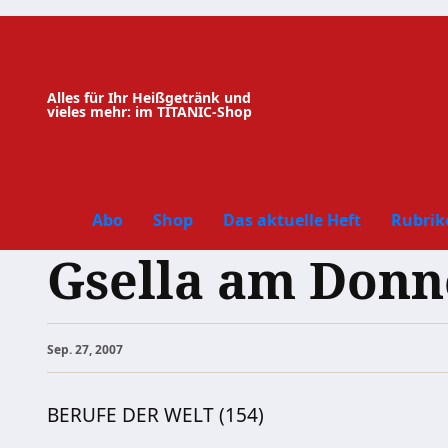
Zum
Inhalt
springen
Alles für Ihr Heißgetränk und
vieles mehr: im TITANIC-Shop
Abo
Shop
Das aktuelle Heft
Rubrik
Gsella am Donn
Sep. 27, 2007
BERUFE DER WELT (154)