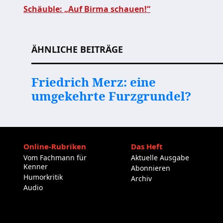
Schäuble: „Auf Birma schauen!“
Beitragsnavigation
ÄHNLICHE BEITRÄGE
Friedrich Merz: eine
umgekehrte Furzgrundel?
Online-Rubriken
Das Heft
Vom Fachmann für
Aktuelle Ausgabe
Kenner
Abonnieren
Humorkritik
Archiv
Audio