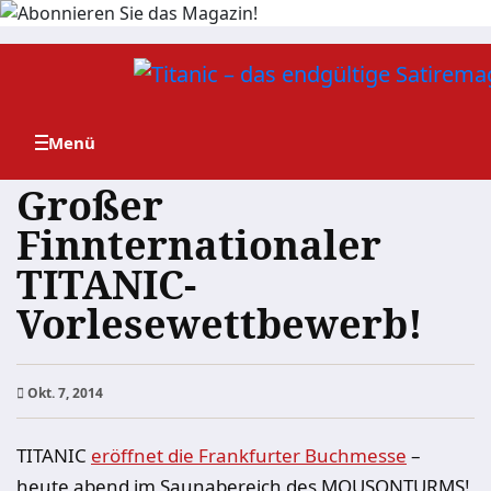
Zum
Inhalt
springen
Großer
Finnternationaler
TITANIC-
Vorlesewettbewerb!
Okt. 7, 2014
TITANIC
eröffnet die Frankfurter Buchmesse
–
heute abend im Saunabereich des MOUSONTURMS!