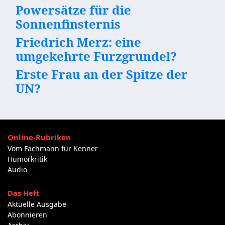
Powersätze für die
Sonnenfinsternis
Friedrich Merz: eine
umgekehrte Furzgrundel?
Erste Frau an der Spitze der
UN?
Online-Rubriken
Vom Fachmann für Kenner
Humorkritik
Audio
Das Heft
Aktuelle Ausgabe
Abonnieren