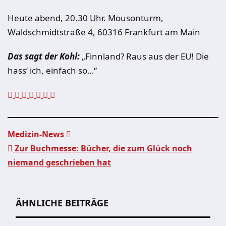
Heute abend, 20.30 Uhr. Mousonturm,
Waldschmidtstraße 4, 60316 Frankfurt am Main
Das sagt der Kohl:
„Finnland? Raus aus der EU! Die
hass‘ ich, einfach so…“
Medizin-News
Zur Buchmesse: Bücher, die zum Glück noch
Beitragsnavigation
niemand geschrieben hat
ÄHNLICHE BEITRÄGE