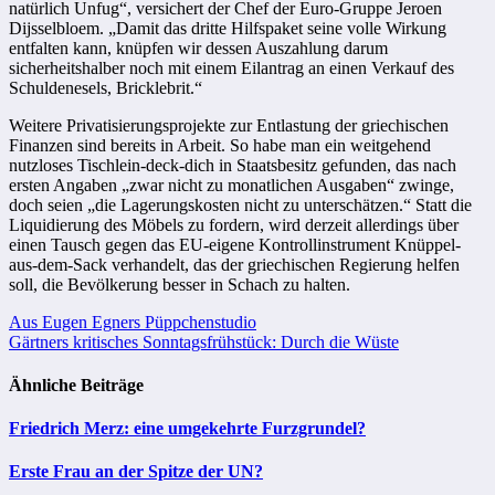
natürlich Unfug“, versichert der Chef der Euro-Gruppe Jeroen
Dijsselbloem. „Damit das dritte Hilfspaket seine volle Wirkung
entfalten kann, knüpfen wir dessen Auszahlung darum
sicherheitshalber noch mit einem Eilantrag an einen Verkauf des
Schuldenesels, Bricklebrit.“
Weitere Privatisierungsprojekte zur Entlastung der griechischen
Finanzen sind bereits in Arbeit. So habe man ein weitgehend
nutzloses Tischlein-deck-dich in Staatsbesitz gefunden, das nach
ersten Angaben „zwar nicht zu monatlichen Ausgaben“ zwinge,
doch seien „die Lagerungskosten nicht zu unterschätzen.“ Statt die
Liquidierung des Möbels zu fordern, wird derzeit allerdings über
einen Tausch gegen das EU-eigene Kontrollinstrument Knüppel-
aus-dem-Sack verhandelt, das der griechischen Regierung helfen
soll, die Bevölkerung besser in Schach zu halten.
Beitragsnavigation
Aus Eugen Egners Püppchenstudio
Gärtners kritisches Sonntagsfrühstück: Durch die Wüste
Ähnliche Beiträge
Friedrich Merz: eine umgekehrte Furzgrundel?
Erste Frau an der Spitze der UN?