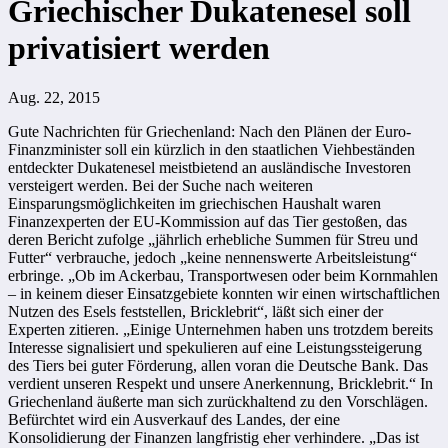
Griechischer Dukatenesel soll
privatisiert werden
Aug. 22, 2015
Gute Nachrichten für Griechenland: Nach den Plänen der Euro-
Finanzminister soll ein kürzlich in den staatlichen Viehbeständen
entdeckter Dukatenesel meistbietend an ausländische Investoren
versteigert werden. Bei der Suche nach weiteren
Einsparungsmöglichkeiten im griechischen Haushalt waren
Finanzexperten der EU-Kommission auf das Tier gestoßen, das
deren Bericht zufolge „jährlich erhebliche Summen für Streu und
Futter“ verbrauche, jedoch „keine nennenswerte Arbeitsleistung“
erbringe. „Ob im Ackerbau, Transportwesen oder beim Kornmahlen
– in keinem dieser Einsatzgebiete konnten wir einen wirtschaftlichen
Nutzen des Esels feststellen, Bricklebrit“, läßt sich einer der
Experten zitieren. „Einige Unternehmen haben uns trotzdem bereits
Interesse signalisiert und spekulieren auf eine Leistungssteigerung
des Tiers bei guter Förderung, allen voran die Deutsche Bank. Das
verdient unseren Respekt und unsere Anerkennung, Bricklebrit.“ In
Griechenland äußerte man sich zurückhaltend zu den Vorschlägen.
Befürchtet wird ein Ausverkauf des Landes, der eine
Konsolidierung der Finanzen langfristig eher verhindere. „Das ist