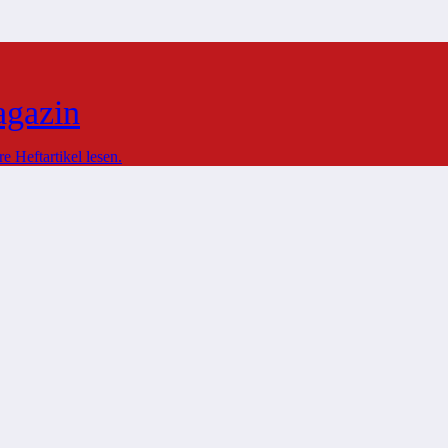
agazin
 Heftartikel lesen.